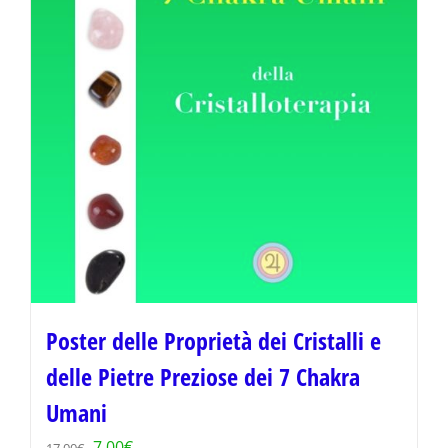
Poster delle Proprietà dei Cristalli e
delle Pietre Preziose dei 7 Chakra
Umani
Il
Il
7,00
€