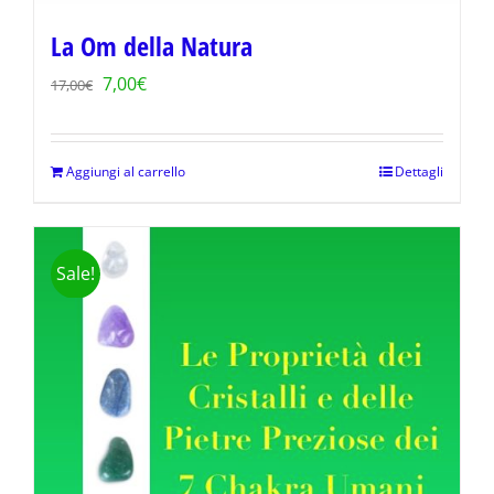
La Om della Natura
Il
Il
7,00
€
17,00
€
prezzo
prezzo
originale
attuale
Aggiungi al carrello
Dettagli
era:
è:
17,00€.
7,00€.
Sale!