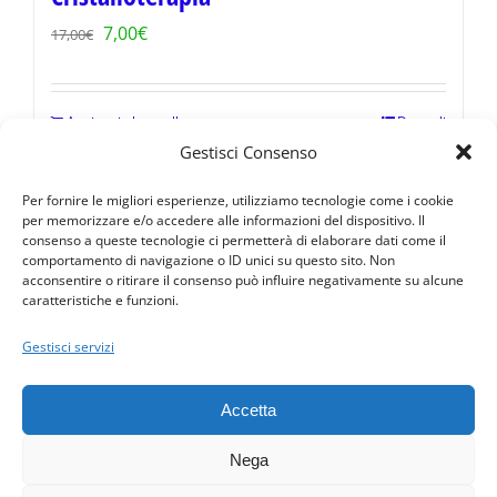
Il
Il
7,00
€
17,00
€
prezzo
prezzo
originale
attuale
Aggiungi al carrello
Dettagli
era:
è:
Gestisci Consenso
17,00€.
7,00€.
Per fornire le migliori esperienze, utilizziamo tecnologie come i cookie
per memorizzare e/o accedere alle informazioni del dispositivo. Il
consenso a queste tecnologie ci permetterà di elaborare dati come il
comportamento di navigazione o ID unici su questo sito. Non
acconsentire o ritirare il consenso può influire negativamente su alcune
caratteristiche e funzioni.
Condizioni · Privacy Policy · © 2016 PerGiove - Tutti i diritti
riservati
Gestisci servizi
Davide Bertaina · Via Torre Allera, 65 (CN) Cuneo 12100 (fraz.
Madonna dell'Olmo) · P. IVA 03479260048 · Numero REA : CN -
Accetta
293853
3474662849
·
info@pergiove.it
Nega
Design by
PerGiove.it