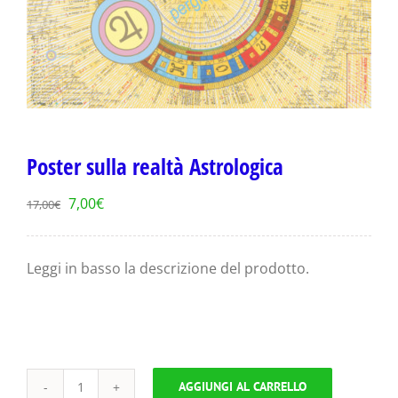
Poster sulla realtà Astrologica
Il
Il
7,00
€
17,00
€
prezzo
prezzo
originale
attuale
Leggi in basso la descrizione del prodotto.
era:
è:
17,00€.
7,00€.
AGGIUNGI AL CARRELLO