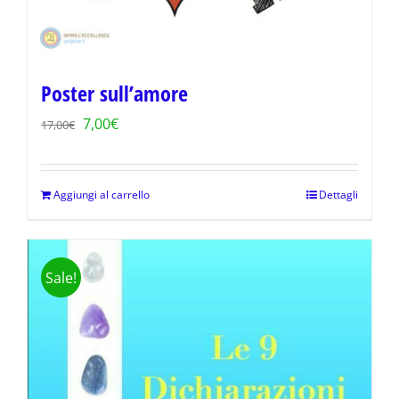
Poster sull’amore
Il
Il
7,00
€
17,00
€
prezzo
prezzo
originale
attuale
Aggiungi al carrello
Dettagli
era:
è:
17,00€.
7,00€.
Sale!