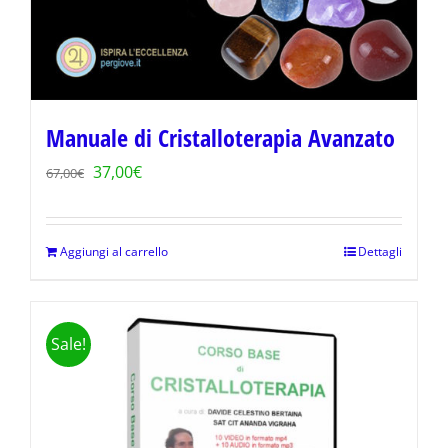
Manuale di Cristalloterapia Avanzato
Il
Il
37,00
€
67,00
€
prezzo
prezzo
originale
attuale
Aggiungi al carrello
Dettagli
era:
è:
67,00€.
37,00€.
Sale!