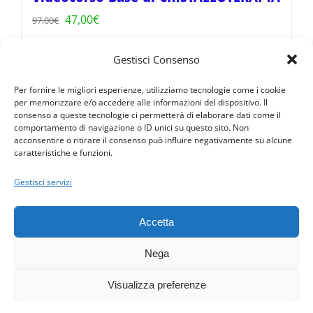
Il
Il
47,00
€
97,00
€
prezzo
prezzo
Gestisci Consenso
originale
attuale
Aggiungi al carrello
Dettagli
era:
è:
Per fornire le migliori esperienze, utilizziamo tecnologie come i cookie
per memorizzare e/o accedere alle informazioni del dispositivo. Il
97,00€.
47,00€.
consenso a queste tecnologie ci permetterà di elaborare dati come il
comportamento di navigazione o ID unici su questo sito. Non
acconsentire o ritirare il consenso può influire negativamente su alcune
caratteristiche e funzioni.
Condizioni · Privacy Policy · © 2016 PerGiove - Tutti i diritti
riservati
Gestisci servizi
Davide Bertaina · Via Torre Allera, 65 (CN) Cuneo 12100 (fraz.
Madonna dell'Olmo) · P. IVA 03479260048 · Numero REA : CN -
Accetta
293853
3474662849
·
info@pergiove.it
Nega
Design by
PerGiove.it
Visualizza preferenze