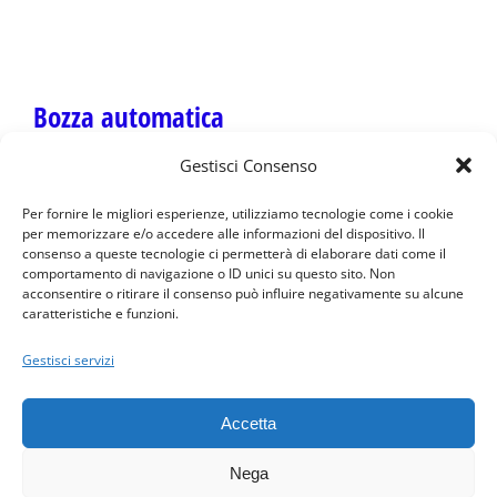
Bozza automatica
Gestisci Consenso
Per fornire le migliori esperienze, utilizziamo tecnologie come i cookie
per memorizzare e/o accedere alle informazioni del dispositivo. Il
consenso a queste tecnologie ci permetterà di elaborare dati come il
comportamento di navigazione o ID unici su questo sito. Non
acconsentire o ritirare il consenso può influire negativamente su alcune
caratteristiche e funzioni.
Condizioni · Privacy Policy · © 2016 PerGiove - Tutti i diritti
riservati
Gestisci servizi
Davide Bertaina · Via Torre Allera, 65 (CN) Cuneo 12100 (fraz.
Madonna dell'Olmo) · P. IVA 03479260048 · Numero REA : CN -
Accetta
293853
3474662849
·
info@pergiove.it
Nega