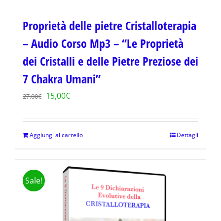
Proprietà delle pietre Cristalloterapia
– Audio Corso Mp3 – “Le Proprietà
dei Cristalli e delle Pietre Preziose dei
7 Chakra Umani”
Il
Il
15,00
€
27,00
€
prezzo
prezzo
originale
attuale
Aggiungi al carrello
Dettagli
era:
è:
27,00€.
15,00€.
Sale!