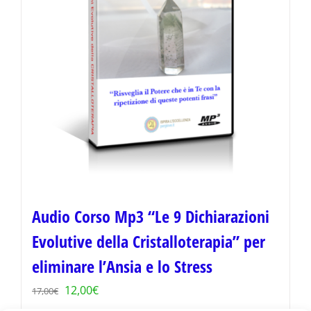
Audio Corso Mp3 “Le 9 Dichiarazioni
Evolutive della Cristalloterapia” per
eliminare l’Ansia e lo Stress
Il
Il
12,00
€
17,00
€