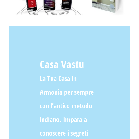
Casa Vastu
La Tua Casa in
Armonia per sempre
con l’antico metodo
indiano. Impara a
conoscere i segreti