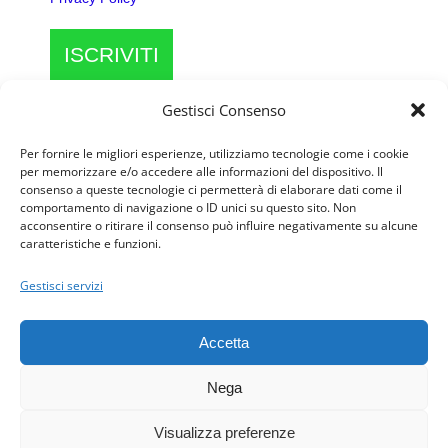
ISCRIVITI
Gestisci Consenso
Per fornire le migliori esperienze, utilizziamo tecnologie come i cookie
per memorizzare e/o accedere alle informazioni del dispositivo. Il
consenso a queste tecnologie ci permetterà di elaborare dati come il
comportamento di navigazione o ID unici su questo sito. Non
acconsentire o ritirare il consenso può influire negativamente su alcune
caratteristiche e funzioni.
Condizioni · Privacy Policy · © 2016 PerGiove - Tutti i diritti
riservati
Gestisci servizi
Davide Bertaina · Via Torre Allera, 65 (CN) Cuneo 12100 (fraz.
Madonna dell'Olmo) · P. IVA 03479260048 · Numero REA : CN -
Accetta
293853
3474662849
·
info@pergiove.it
Nega
Design by
PerGiove.it
Visualizza preferenze