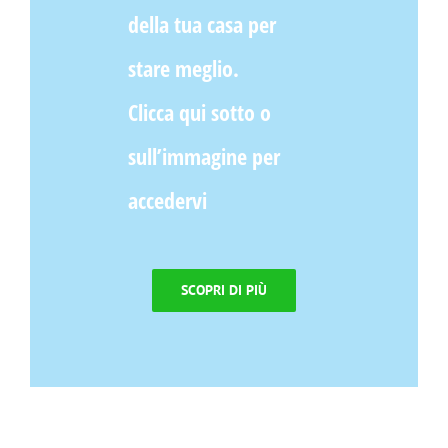
della tua casa per
stare meglio.
Clicca qui sotto o
sull’immagine per
accedervi
SCOPRI DI PIÙ