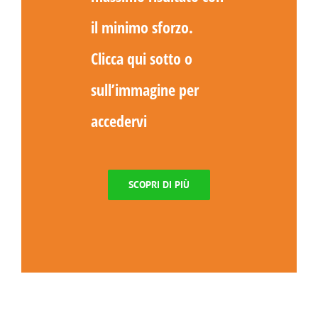
il minimo sforzo.
Clicca qui sotto o
sull’immagine per
accedervi
SCOPRI DI PIÙ