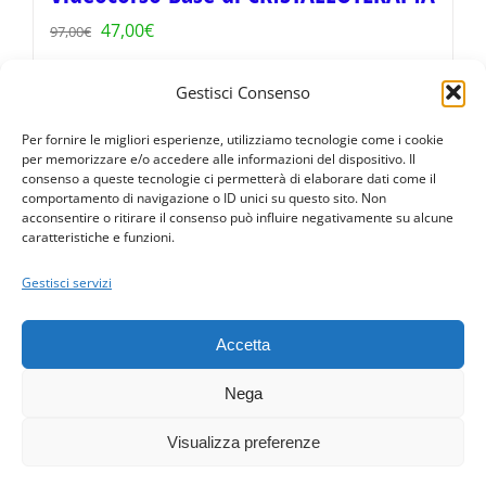
Il
Il
47,00
€
97,00
€
prezzo
prezzo
Gestisci Consenso
originale
attuale
Aggiungi al carrello
Dettagli
era:
è:
Per fornire le migliori esperienze, utilizziamo tecnologie come i cookie
per memorizzare e/o accedere alle informazioni del dispositivo. Il
97,00€.
47,00€.
consenso a queste tecnologie ci permetterà di elaborare dati come il
comportamento di navigazione o ID unici su questo sito. Non
acconsentire o ritirare il consenso può influire negativamente su alcune
caratteristiche e funzioni.
Condizioni · Privacy Policy · © 2016 PerGiove - Tutti i diritti
riservati
Gestisci servizi
Davide Bertaina · Via Torre Allera, 65 (CN) Cuneo 12100 (fraz.
Madonna dell'Olmo) · P. IVA 03479260048 · Numero REA : CN -
Accetta
293853
3474662849
·
info@pergiove.it
Nega
Design by
PerGiove.it
Visualizza preferenze