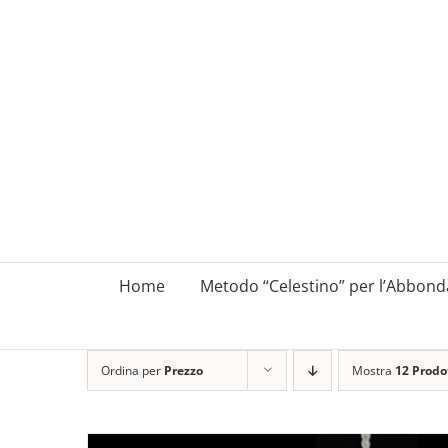
Salta
al
contenuto
Home
Metodo “Celestino” per l’Abbon
Ordina per
Prezzo
Mostra
12 Prodo