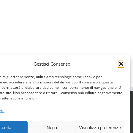
Gestisci Consenso
le migliori esperienze, utilizziamo tecnologie come i cookie per
e/o accedere alle informazioni del dispositivo. Il consenso a queste
i permetterà di elaborare dati come il comportamento di navigazione o ID
sto sito. Non acconsentire o ritirare il consenso può influire negativamente
ratteristiche e funzioni.
izi
 · Numero REA : CN - 293853
ccetta
Nega
Visualizza preferenze