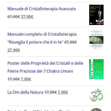
prezzo
prezzo
Manuale di Cristalloterapia Avanzato
originale
attuale
Il
Il
67,00
€
37,00
€
era:
è:
prezzo
prezzo
17,00€.
12,00€.
originale
attuale
Manuale completo di Cristalloterapia
era:
è:
"Risveglia il potere che è in te"
47,00
€
67,00€.
37,00€.
Il
Il
27,00
€
prezzo
prezzo
Poster delle Proprietà dei Cristalli e delle
originale
attuale
Pietre Preziose dei 7 Chakra Umani
era:
è:
Il
Il
17,00
€
7,00
€
47,00€.
27,00€.
prezzo
prezzo
Il
Il
La Om della Natura
17,00
€
7,00
€
originale
attuale
prezzo
prezzo
era:
è:
originale
attuale
17,00€.
7,00€.