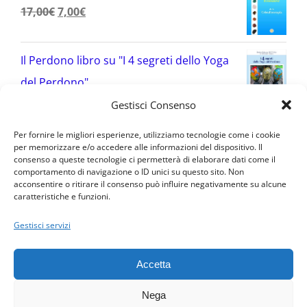
Il
Il
17,00
€
7,00
€
era:
è:
prezzo
prezzo
17,00€.
7,00€.
originale
attuale
Il Perdono libro su "I 4 segreti dello Yoga
era:
è:
del Perdono"
17,00€.
7,00€.
Gestisci Consenso
Valutato
Il
Il
27,00
€
17,00
€
2.00
Per fornire le migliori esperienze, utilizziamo tecnologie come i cookie
su 5
prezzo
prezzo
per memorizzare e/o accedere alle informazioni del dispositivo. Il
consenso a queste tecnologie ci permetterà di elaborare dati come il
originale
attuale
comportamento di navigazione o ID unici su questo sito. Non
acconsentire o ritirare il consenso può influire negativamente su alcune
era:
è:
caratteristiche e funzioni.
Condizioni · Privacy Policy · © 2016 PerGiove - Tutti i diritti
27,00€.
17,00€.
riservati
Gestisci servizi
Davide Bertaina · Via Torre Allera, 65 (CN) Cuneo 12100 (fraz.
Madonna dell'Olmo) · P. IVA 03479260048 · Numero REA : CN -
Accetta
293853
3474662849
·
info@pergiove.it
Nega