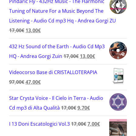
Pindaric Fly - 432Hz Music - The Harmonic
era:
è:
Tuning of Nature For a Music Beyond The
17,00€.
7,00€.
Listening - Audio Cd mp3 Hq - Andrea Gorgi ZU
Il
Il
17,00
€
13,00
€
prezzo
prezzo
432 Hz Sound of the Earth - Audio Cd Mp3
originale
attuale
Il
Il
HQ - Andrea Gorgi Zuin
17,00
€
13,00
€
era:
è:
prezzo
prezzo
17,00€.
13,00€.
Videocorso Base di CRISTALLOTERAPIA
originale
attuale
Il
Il
97,00
€
47,00
€
era:
è:
prezzo
prezzo
17,00€.
13,00€.
Star Crysta Voice - Il Cielo in Terra - Audio
originale
attuale
Il
Il
Cd mp3 di Alta Qualità
17,00
€
9,70
€
era:
è:
prezzo
prezzo
97,00€.
47,00€.
Il
Il
I 13 Doni Escatologici Vol.3
17,00
€
7,00
€
originale
attuale
prezzo
prezzo