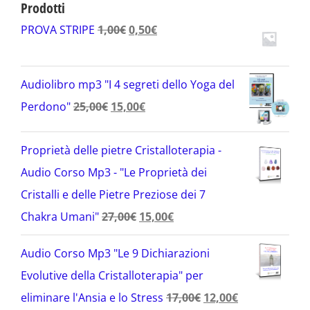
Prodotti
Il
Il
PROVA STRIPE
1,00
€
0,50
€
prezzo
prezzo
originale
attuale
Audiolibro mp3 "I 4 segreti dello Yoga del
era:
è:
Il
Il
Perdono"
25,00
€
15,00
€
1,00€.
0,50€.
prezzo
prezzo
Proprietà delle pietre Cristalloterapia -
originale
attuale
Audio Corso Mp3 - "Le Proprietà dei
era:
è:
Cristalli e delle Pietre Preziose dei 7
25,00€.
15,00€.
Il
Il
Chakra Umani"
27,00
€
15,00
€
prezzo
prezzo
Audio Corso Mp3 "Le 9 Dichiarazioni
originale
attuale
Evolutive della Cristalloterapia" per
era:
è:
Il
Il
eliminare l'Ansia e lo Stress
17,00
€
12,00
€
27,00€.
15,00€.