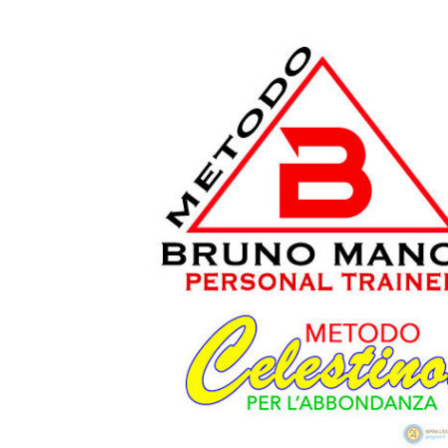
Ingrandisci
immagine