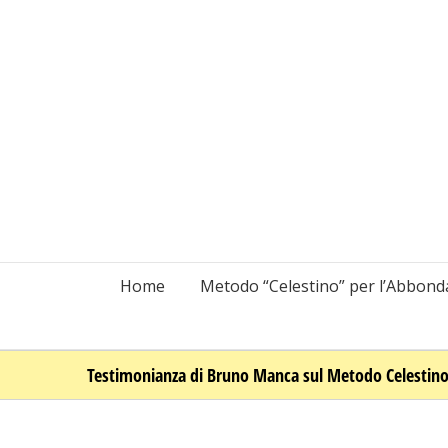
Salta
al
contenuto
Home
Metodo “Celestino” per l’Abbon
Testimonianza di Bruno Manca sul Metodo Celestin