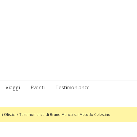
Viaggi
Eventi
Testimonianze
i Olistici
Testimonianza di Bruno Manca sul Metodo Celestino