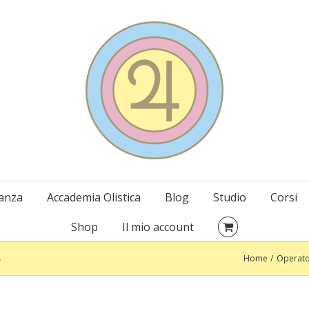
danza
Accademia Olistica
Blog
Studio
Corsi
Shop
Il mio account
o
Home
Operator