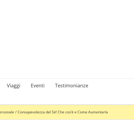
Viaggi
Eventi
Testimonianze
ersonale
Consapevolezza del Sé! Che cos’è e Come Aumentarla